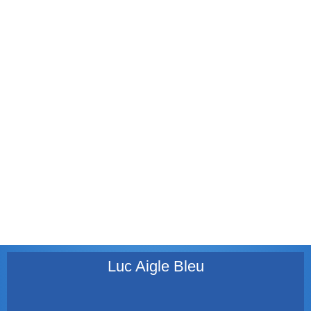
mars 2012
février 2012
janvier 2012
décembre 2011
août 2011
juillet 2011
juillet 2010
mai 2010
décembre 2009
août 2009
mai 2008
Luc Aigle Bleu