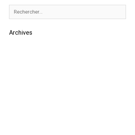
Archives
août 2026
juillet 2026
juin 2026
mai 2026
avril 2026
mars 2026
février 2026
janvier 2026
décembre 2025
novembre 2025