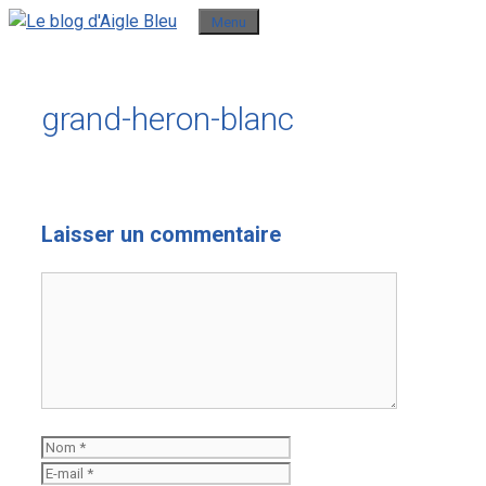
Aller
Menu
au
contenu
grand-heron-blanc
Laisser un commentaire
Commentaire
Nom
E-
mail
Site