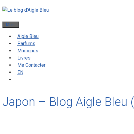
Menu
Aigle Bleu
Parfums
Musiques
Livres
Me Contacter
EN
Japon – Blog Aigle Bleu 