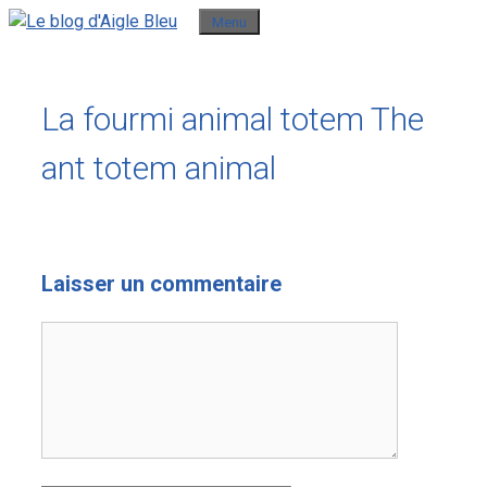
Aller
Menu
au
contenu
La fourmi animal totem The
ant totem animal
Laisser un commentaire
Commentaire