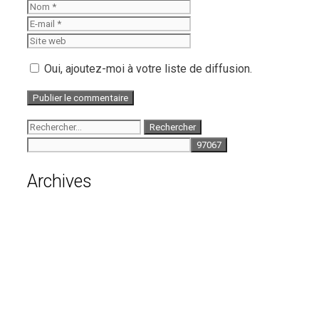
Nom
E-
mail
Site
web
Oui, ajoutez-moi à votre liste de diffusion.
Rechercher :
Archives
août 2026
juillet 2026
juin 2026
mai 2026
avril 2026
mars 2026