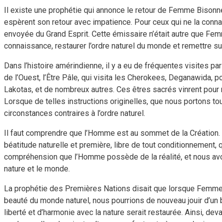
Il existe une prophétie qui annonce le retour de Femme Bisonne
espèrent son retour avec impatience. Pour ceux qui ne la connai
envoyée du Grand Esprit. Cette émissaire n’était autre que Fe
connaissance, restaurer l’ordre naturel du monde et remettre su
Dans l’histoire amérindienne, il y a eu de fréquentes visites 
de l’Ouest, l’Être Pâle, qui visita les Cherokees, Deganawida,
Lakotas, et de nombreux autres. Ces êtres sacrés vinrent pour r
Lorsque de telles instructions originelles, que nous portons to
circonstances contraires à l’ordre naturel.
Il faut comprendre que l’Homme est au sommet de la Création. To
béatitude naturelle et première, libre de tout conditionnement
compréhension que l’Homme possède de la réalité, et nous avons
nature et le monde.
La prophétie des Premières Nations disait que lorsque Femme Bi
beauté du monde naturel, nous pourrions de nouveau jouir d’un b
liberté et d’harmonie avec la nature serait restaurée. Ainsi, devan