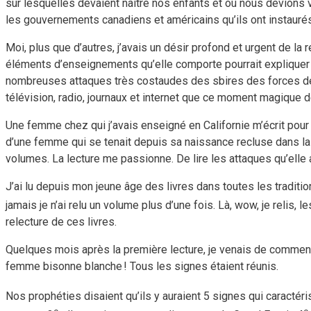
sur lesquelles devaient naître nos enfants et où nous devions 
les gouvernements canadiens et américains qu’ils ont instauré
Moi, plus que d’autres, j’avais un désir profond et urgent de la r
éléments d’enseignements qu’elle comporte pourrait expliquer p
nombreuses attaques très costaudes des sbires des forces de 
télévision, radio, journaux et internet que ce moment magique d
Une femme chez qui j’avais enseigné en Californie m’écrit pour 
d’une femme qui se tenait depuis sa naissance recluse dans la
volumes. La lecture me passionne. De lire les attaques qu’elle a
J’ai lu depuis mon jeune âge des livres dans toutes les tradit
jamais je n’ai relu un volume plus d’une fois. Là, wow, je relis, 
relecture de ces livres.
Quelques mois après la première lecture, je venais de commenc
femme bisonne blanche ! Tous les signes étaient réunis.
Nos prophéties disaient qu’ils y auraient 5 signes qui caracté