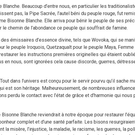
 Blanche. Beaucoup d’entre nous, en particulier les traditionali
ssent pas, la Pipe Sacrée, l’autel béni du peuple rouge, fut rem
mme Bisonne Blanche. Elle arriva pour bénir le peuple de ses pr
r le chemin de l’abondance ce peuple qui souffrait de famine.
par des émissaires d’essence divine, tels que Wovoka, qui se man
 pour le peuple Iroquois, Quetzaqualt pour le peuple Maya, Femme
estaurer les instructions premières originelles qui étaient oubl
us en nous, sont ignorées cela cause discorde, guerres, détresse
ut dans l’univers est conçu pour le servir pourvu qu’il sache mai
, qui est son héritage. Malheureusement, de nombreuses influence
 perdu le contact avec l’état de grâce et d’harmonie qui nous p
sonne Blanche reviendrait à notre époque pour restaurer l’équili
onheur complet et d’une santé parfaite. Les bisons resurgiraient
t la misère, l’injustice, la maladie, le racisme, les guerres, la pol