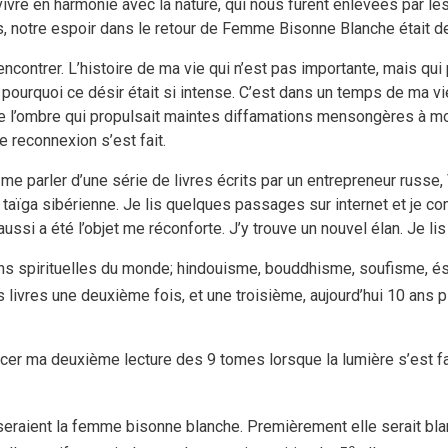
vivre en harmonie avec la nature, qui nous furent enlevées par l
s, notre espoir dans le retour de Femme Bisonne Blanche était d
encontrer. L’histoire de ma vie qui n’est pas importante, mais qui 
ourquoi ce désir était si intense. C’est dans un temps de ma vie
l’ombre qui propulsait maintes diffamations mensongères à mon
e reconnexion s’est fait.
me parler d’une série de livres écrits par un entrepreneur russe,
 taïga sibérienne. Je lis quelques passages sur internet et je
ussi a été l’objet me réconforte. J’y trouve un nouvel élan. Je li
ions spirituelles du monde; hindouisme, bouddhisme, soufisme, és
les livres une deuxième fois, et une troisième, aujourd’hui 10 ans p
er ma deuxième lecture des 9 tomes lorsque la lumière s’est fai
riseraient la femme bisonne blanche. Premièrement elle serait bl