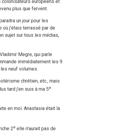
es colonisateurs européens et
evenu plus que fervent.
paraitra un jour pour les
 où j’étais terrassé par de
 sujet sur tous les médias,
 Vladimir Megre, qui parle
 commande immédiatement les 9
s les neuf volumes.
otérisme chrétien, etc., mais
e
lus tard j’en suis à ma 5
te en moi. Anastasia était la
e
anche 2
elle n’aurait pas de