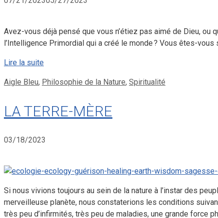
07/21/2023
05/27/2023
Avez-vous déjà pensé que vous n’étiez pas aimé de Dieu, ou qu’I
l’Intelligence Primordial qui a créé le monde ? Vous êtes-vous 
Lire la suite
Catégories
Aigle Bleu
,
Philosophie de la Nature
,
Spiritualité
LA TERRE-MÈRE
03/18/2023
Si nous vivions toujours au sein de la nature à l’instar des pe
merveilleuse planète, nous constaterions les conditions suivant
très peu d’infirmités, très peu de maladies, une grande force p