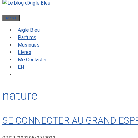
Menu
Aigle Bleu
Parfums
Musiques
Livres
Me Contacter
EN
nature
SE CONNECTER AU GRAND ESPR