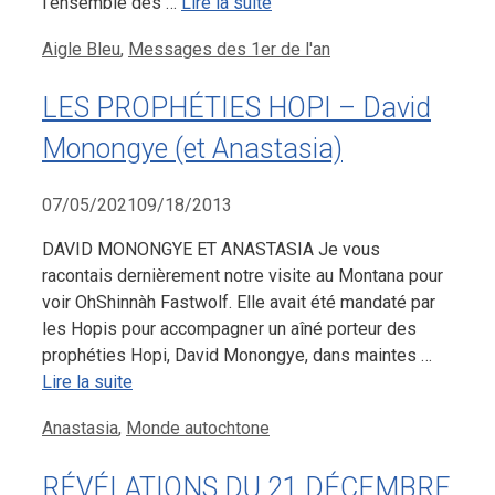
l’ensemble des …
Lire la suite
Aigle Bleu
,
Messages des 1er de l'an
LES PROPHÉTIES HOPI – David
Monongye (et Anastasia)
07/05/2021
09/18/2013
DAVID MONONGYE ET ANASTASIA Je vous
racontais dernièrement notre visite au Montana pour
voir OhShinnàh Fastwolf. Elle avait été mandaté par
les Hopis pour accompagner un aîné porteur des
prophéties Hopi, David Monongye, dans maintes …
Lire la suite
Anastasia
,
Monde autochtone
RÉVÉLATIONS DU 21 DÉCEMBRE