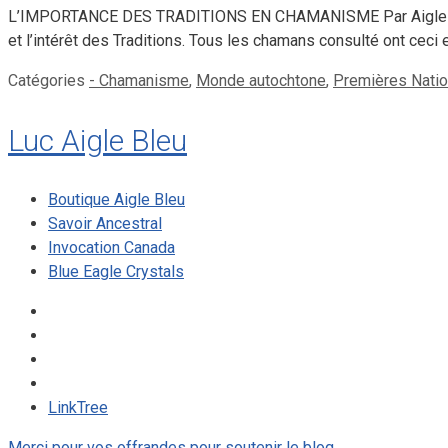
L’IMPORTANCE DES TRADITIONS EN CHAMANISME Par Aigle Bleu 
et l’intérêt des Traditions. Tous les chamans consulté ont cec
Catégories
- Chamanisme
,
Monde autochtone
,
Premières Nati
Luc Aigle Bleu
Boutique Aigle Bleu
Savoir Ancestral
Invocation Canada
Blue Eagle Crystals
LinkTree
Merci pour vos offrandes pour soutenir le blog