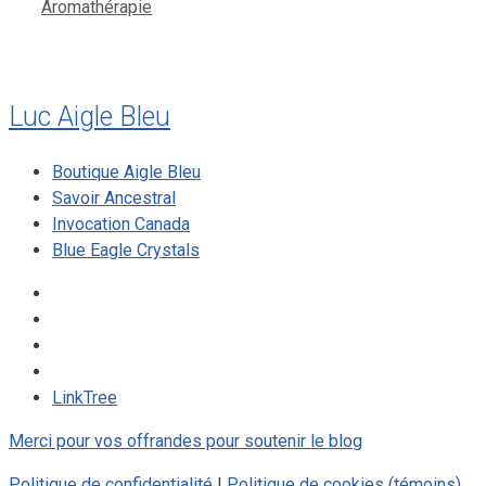
Catégories
Aromathérapie
Luc Aigle Bleu
Boutique Aigle Bleu
Savoir Ancestral
Invocation Canada
Blue Eagle Crystals
LinkTree
Merci pour vos offrandes pour soutenir le blog
Politique de confidentialité
|
Politique de cookies (témoins)