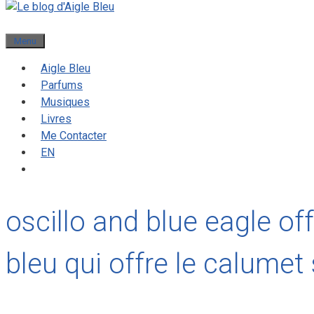
Menu
Aigle Bleu
Parfums
Musiques
Livres
Me Contacter
EN
oscillo and blue eagle off
bleu qui offre le calumet