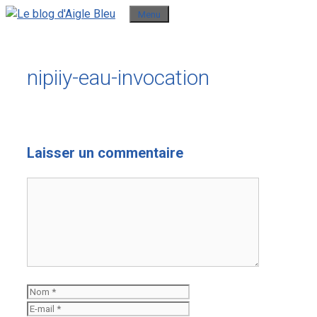
Aller
Menu
au
contenu
nipiiy-eau-invocation
Laisser un commentaire
Commentaire
Nom
E-
mail
Site