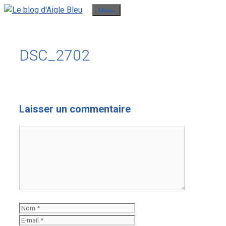
Aller
Menu
au
contenu
DSC_2702
Laisser un commentaire
Commentaire
Nom
E-
mail
Site