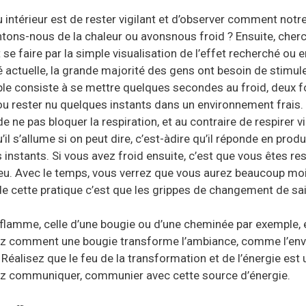
eu intérieur est de rester vigilant et d’observer comment not
ons-nous de la chaleur ou avonsnous froid ? Ensuite, cherch
t se faire par la simple visualisation de l’effet recherché ou 
é actuelle, la grande majorité des gens ont besoin de stimule
ple consiste à se mettre quelques secondes au froid, deux fo
 ou rester nu quelques instants dans un environnement frais. I
de ne pas bloquer la respiration, et au contraire de respirer v
il s’allume si on peut dire, c’est-àdire qu’il réponde en produ
instants. Si vous avez froid ensuite, c’est que vous êtes re
feu. Avec le temps, vous verrez que vous aurez beaucoup moi
e cette pratique c’est que les grippes de changement de s
e flamme, celle d’une bougie ou d’une cheminée par exemple
quez comment une bougie transforme l’ambiance, comme l’env
 Réalisez que le feu de la transformation et de l’énergie est
ez communiquer, communier avec cette source d’énergie.