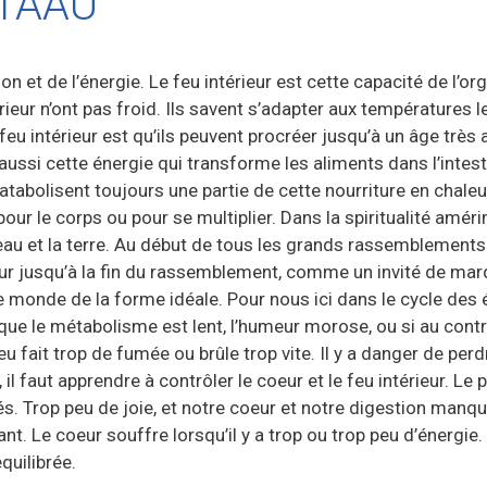
UTAAU
on et de l’énergie. Le feu intérieur est cette capacité de l’
térieur n’ont pas froid. Ils savent s’adapter aux température
feu intérieur est qu’ils peuvent procréer jusqu’à un âge très 
aussi cette énergie qui transforme les aliments dans l’intest
atabolisent toujours une partie de cette nourriture en chaleur 
ur le corps ou pour se multiplier. Dans la spiritualité amérind
l’eau et la terre. Au début de tous les grands rassemblement
our jusqu’à la fin du rassemblement, comme un invité de marqu
e monde de la forme idéale. Pour nous ici dans le cycle des él
que le métabolisme est lent, l’humeur morose, ou si au contra
eu fait trop de fumée ou brûle trop vite. Il y a danger de pe
l faut apprendre à contrôler le coeur et le feu intérieur. Le 
ués. Trop peu de joie, et notre coeur et notre digestion manq
t. Le coeur souffre lorsqu’il y a trop ou trop peu d’énergie.
quilibrée.