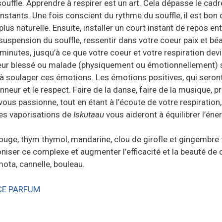
souffle. Apprendre à respirer est un art. Cela dépasse le cadre 
instants. Une fois conscient du rythme du souffle, il est bon
us naturelle. Ensuite, installer un court instant de repos entre
te suspension du souffle, ressentir dans votre coeur paix et b
minutes, jusqu’à ce que votre coeur et votre respiration dev
eur blessé ou malade (physiquement ou émotionnellement) so
 à soulager ces émotions. Les émotions positives, qui seron
honneur et le respect. Faire de la danse, faire de la musique, 
 vous passionne, tout en étant à l’écoute de votre respiratio
es vaporisations de
Iskutaau
vous aideront à équilibrer l’éne
rouge, thym thymol, mandarine, clou de girofle et gingembre 
iser ce complexe et augmenter l’efficacité et la beauté de c
rmota, cannelle, bouleau.
CE PARFUM