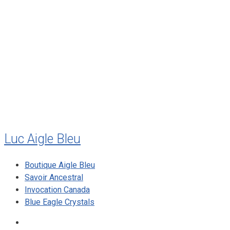
août 2011
juillet 2011
juillet 2010
mai 2010
décembre 2009
août 2009
mai 2008
Luc Aigle Bleu
Boutique Aigle Bleu
Savoir Ancestral
Invocation Canada
Blue Eagle Crystals