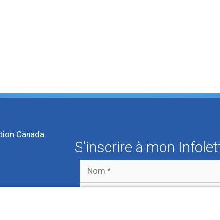
htone
,
Spiritualité
tion Canada
S'inscrire à mon Infolet