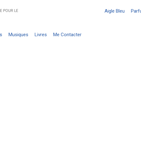
Aigle Bleu
Par
E POUR LE
s
Musiques
Livres
Me Contacter
E ÂME, LES ANGES ET LES ENTI
si oui, que sont-ils exactement ?
oient qu’il y a des âmes errantes qui peuvent perturber les viv
es sont encore présents auprès de nous, aussi pour nous aide