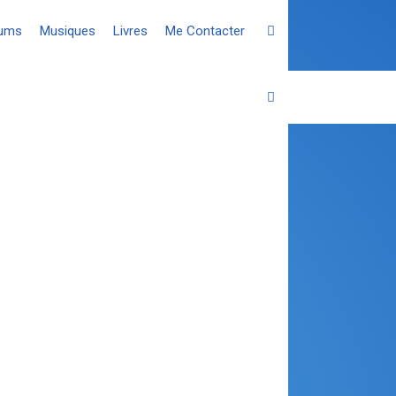
fums
Musiques
Livres
Me Contacter
TÉS
ants, et dont il faut « nettoyer »
r parfois, sous forme d’entités ;