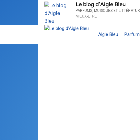
Le blog d'Aigle Bleu
PARFUMS, MUSIQUES ET LITTÉRATUR
MIEUX-ÊTRE
Aigle Bleu
Parfum
NOTRE ESPRIT, NOTR
10/19/2019
Jacynthe
:
Croyez-vous aux anges ? Et 
Et les entités ? Ici beaucoup de gens cr
l’atmosphère, ou bien que certains êtr
croyez-vous à ce phénomène ?