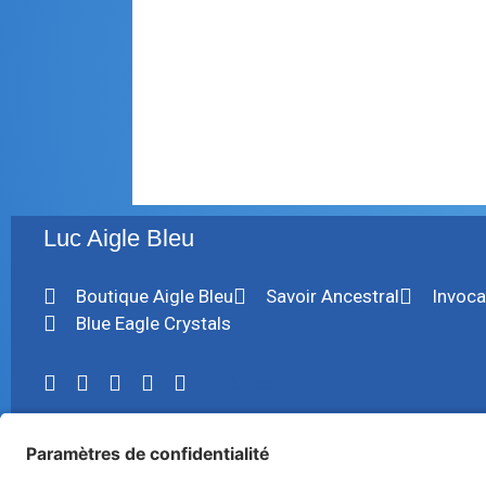
Lire la suite
- Chamanisme
,
Aigle Bleu
,
Monde autoc
Luc Aigle Bleu
Boutique Aigle Bleu
Savoir Ancestral
Invoca
Blue Eagle Crystals
LinkTree
Merci pour vos offrandes pour soutenir le blog